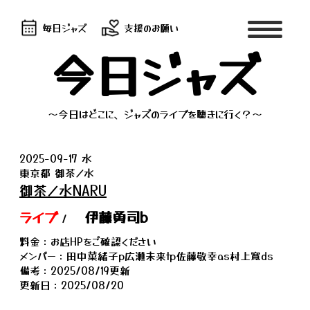
毎日ジャズ
支援のお願い
今日ジャズ
～今日はどこに、ジャズのライブを聴きに行く？～
2025-09-17 水
東京都 御茶ノ水
御茶ノ水NARU
ライブ
伊藤勇司b
/
料金：お店HPをご確認ください
メンバー：田中菜緒子p広瀬未来tp佐藤敬幸as村上寛ds
備考：2025/08/19更新
更新日：2025/08/20