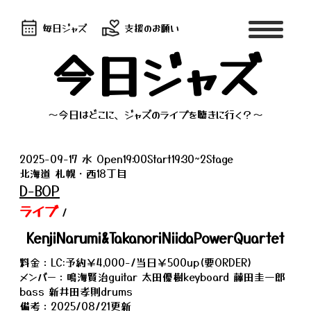
毎日ジャズ
支援のお願い
今日ジャズ
～今日はどこに、ジャズのライブを聴きに行く？～
2025-09-17 水 Open19:00Start19:30~2Stage
北海道 札幌・西18丁目
D-BOP
ライブ
/
KenjiNarumi&TakanoriNiidaPowerQuartet
料金：LC:予約￥4,000-/当日￥500up(要ORDER)
メンバー：鳴海賢治guitar 太田優樹keyboard 藤田圭一郎
bass 新井田孝則drums
備考：2025/08/21更新