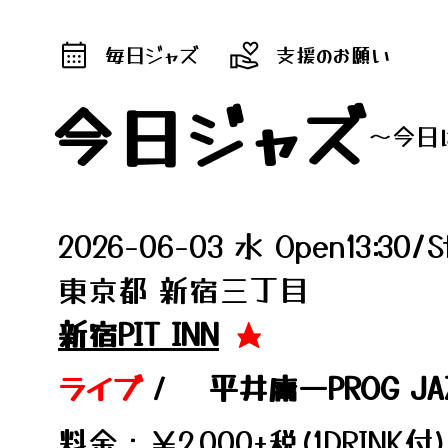
毎日ジャズ
支援のお願い
今日ジャズ
～今日
2026-06-03 水 Open13:30/St
東京都 新宿三丁目
新宿PIT INN
★
ライブ
/
平井庸一PROG JAZ
料金：￥2,000+税(1DRINK付)