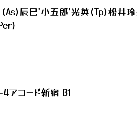
As)辰巳'小五郎'光英(Tp)松井玲
er)
4アコード新宿 B1