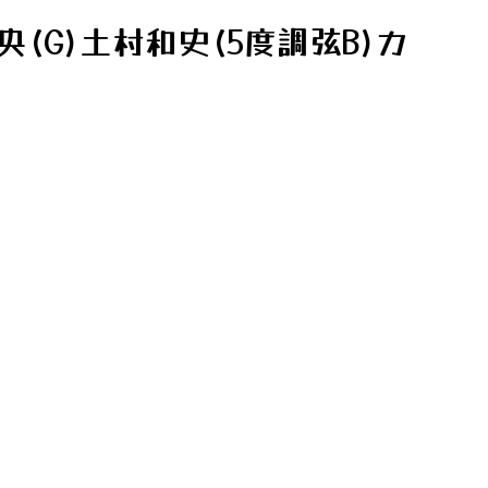
央(G)土村和史(5度調弦B)カ