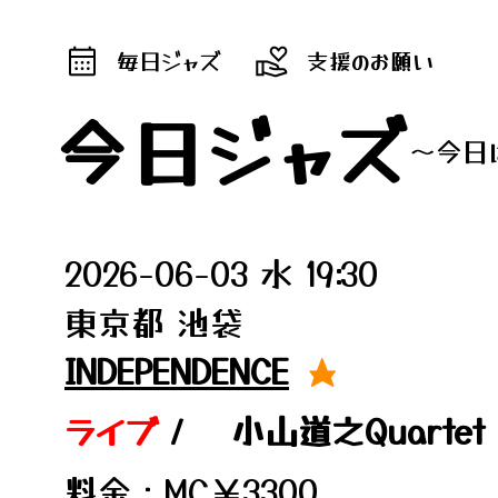
毎日ジャズ
支援のお願い
今日ジャズ
～今日
2026-06-03 水 19:30
東京都 池袋
INDEPENDENCE
★
ライブ
/
小山道之Quartet
料金：MC￥3300