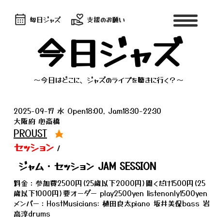
毎日ジャズ
支援のお願い
今日ジャズ
～今日はどこに、ジャズのライブを聴きに行く？～
2025-09-17 水 Open18:00, Jam18:30-22:30
大阪府 心斎橋
PROUST
★
セッション
/
ジャム・セッション JAM SESSION
料金：参加費2500円(25歳以下2000円)聞くだけ1500円(25
歳以下1000円)要オーダー play2500yen listenonly1500yen
メンバー：HostMusicians: 植田良太piano 坂井美保bass 岩
高淳drums