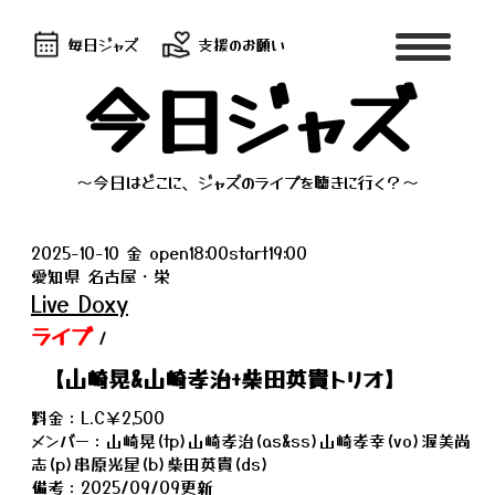
毎日ジャズ
支援のお願い
今日ジャズ
～今日はどこに、ジャズのライブを聴きに行く？～
2025-10-10 金 open18:00start19:00
愛知県 名古屋・栄
Live Doxy
ライブ
/
【山崎晃&山崎孝治+柴田英貴トリオ】
料金：L.C￥2,500
メンバー：山崎晃(tp)山崎孝治(as&ss)山崎孝幸(vo)渥美尚
志(p)串原光星(b)柴田英貴(ds)
備考：2025/09/09更新