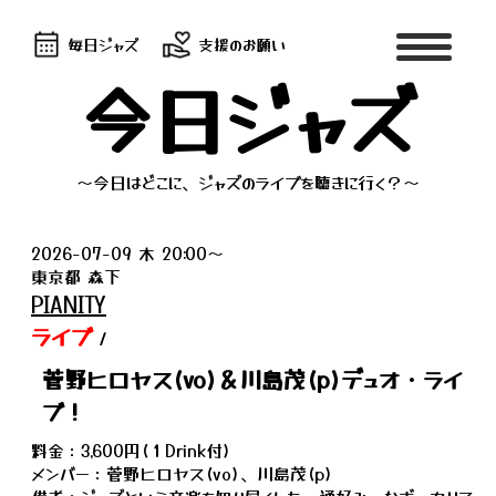
毎日ジャズ
支援のお願い
今日ジャズ
～今日はどこに、ジャズのライブを聴きに行く？～
2026-07-09 木 20:00～
東京都 森下
PIANITY
ライブ
/
菅野ヒロヤス(vo)＆川島茂(p)デュオ・ライ
ブ！
料金：3,600円(１Drink付)
メンバー：菅野ヒロヤス(vo)、川島茂(p)