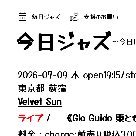
毎日ジャズ
支援のお願い
今日ジャズ
～今日
2026-07-09 木 open19:15/st
東京都 荻窪
Velvet Sun
ライブ
/
《Gio Guido 
料金：charge:前売り税込3,