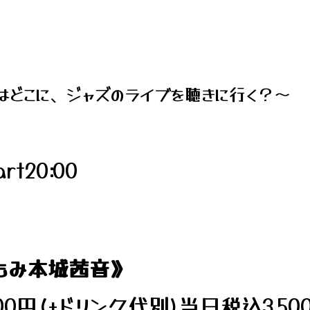
はどこに、ジャズのライブを聴きに行く？～
art20:00
東ともみ本城茜音》
000円(+ドリンク代別)当日税込3,50