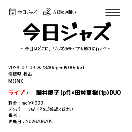
毎日ジャズ
支援のお願い
今日ジャズ
～今日はどこに、ジャズのライブを聴きに行く？～
2026-07-09 木 18:30open19:00start
愛媛県 松山
MONK
ライブ
藤井郷子(pf)×田村夏樹(tp)DUO
/
料金：mc￥4000
メンバー：お店HPをご確認ください
備考：
更新日：2026/06/05