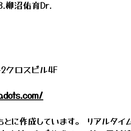
.柳沼佑育Dr.
2クロスビル4F
adots.com/
とに作成しています。 リアルタイ