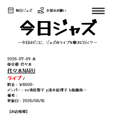
毎日ジャズ
支援のお願い
今日ジャズ
～今日はどこに、ジャズのライブを聴きに行く？～
2026-07-09 木
東京都 代々木
代々木NARU
ライブ
/
料金：￥4000-
メンバー：vo池田聖子 p清水絵理子 b加藤真一
備考：
更新日：2026/06/16
【お店情報】