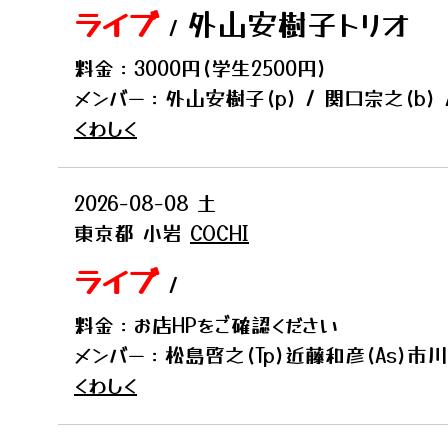
ライブ
外山安樹子トリオ
/
料金：3000円(学生2500円)
メンバー：外山安樹子(p) / 関口宗之(b) 
くわしく
2026-08-08
土
東京都
小岩
COCHI
ライブ
/
料金：お店HPをご確認ください
メンバー：松島啓之(Tp)近藤和彦(As)市川
くわしく