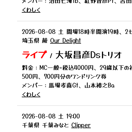
メンバー：治田七海Tb、紅野智彦Pf、吉田
くわしく
2026-08-08
土
開場18時半開演19時、2
埼玉県
蕨
Our Delight
ライブ
大坂昌彦Dsトリオ
/
料金：MC一般=税込4000円、29歳以下の
500円、700円分のワンドリンク券
メンバー：馬場孝喜Gt、山本裕之Ba
くわしく
2026-08-08
土
19:00
千葉県
千葉みなと
Clipper