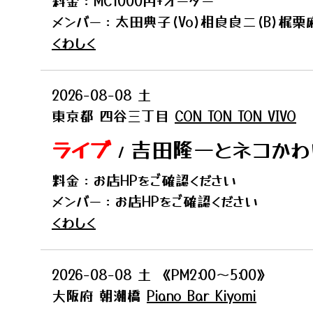
料金：MC1000円+オーダー
メンバー：太田典子(Vo)相良良二(B)梶栗麻
くわしく
2026-08-08
土
東京都
四谷三丁目
CON TON TON VIVO
ライブ
吉田隆一とネコかわい
/
料金：お店HPをご確認ください
メンバー：お店HPをご確認ください
くわしく
2026-08-08
土
《PM2:00〜5:00》
大阪府
朝潮橋
Piano Bar Kiyomi