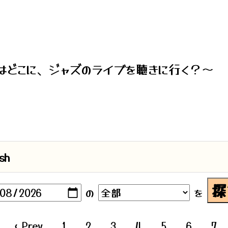
はどこに、ジャズのライブを聴きに行く？～
sh
の
を
‹ Prev
1
2
3
4
5
6
7