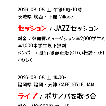
2026-08-08
土
午後6時~10時
茨城県
筑西・下館
Village
セッション
JAZZセッション
/
料金：参加費:ミュージシャン￥2,000学生ミ
￥1,000中学生以下無料
メンバー：進行:後藤正治(Gt)小松誠幸(B)
くわしく
2026-08-08
土
14:00~
福岡県
福岡・天神
CAFE STYLE JAM
ライブ
ボサノバを歌う会
/