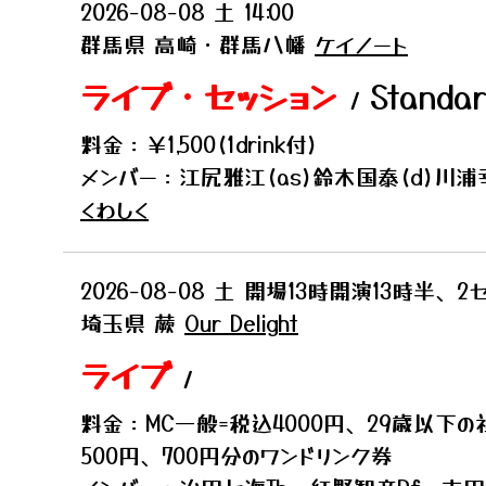
2026-08-08
土
14:00
群馬県
高崎・群馬八幡
ケイノート
ライブ・セッション
Standar
/
料金：￥1,500(1drink付)
メンバー：江尻雅江(as)鈴木国泰(d)川浦幸雄(
くわしく
2026-08-08
土
開場13時開演13時半、2
埼玉県
蕨
Our Delight
ライブ
/
料金：MC一般=税込4000円、29歳以下の
500円、700円分のワンドリンク券