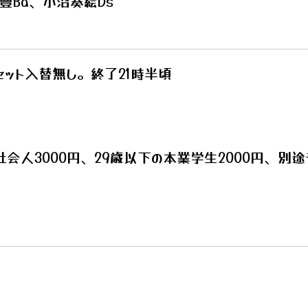
豊Ba、小沼奏絵Ds
セット入替無し。終了21時半頃
社会人3000円、29歳以下の本業学生2000円、別