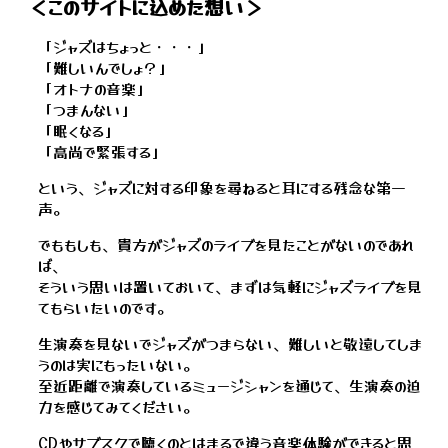
＜このサイトに込めた想い＞
「ジャズはちょっと・・・」
「難しいんでしょ？」
「オトナの音楽」
「つまんない」
「眠くなる」
「高尚で緊張する」
という、ジャズに対する印象を尋ねると耳にする残念な第一
声。
でももしも、貴方がジャズのライブを見たことがないのであれ
ば、
そういう思いは置いておいて、まずは気軽にジャズライブを見
てもらいたいのです。
生演奏を見ないでジャズがつまらない、難しいと敬遠してしま
うのは実にもったいない。
至近距離で演奏しているミュージシャンを通じて、生演奏の迫
力を感じてみてください。
CDやサブスクで聴くのとはまるで違う音楽体験ができると思