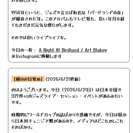
1954年というと、ジャズで言えば有名な「バードランドの夜」
が録音された年。このアルバムもテレビ塔も、長い年月を経
てもまだまだ元気な感じがします。
それでは良いライブライフを。
今日の一枚：
A Night At Birdland / Art Blakey
※Instagramに移動します
【朝のお目覚め】
(2026/6/21更新)
おはようございます。今日（2026/6/21日）は日本全国で
337件+αのジャズライブ・セッション・イベントがあるみたい
です。
時期的にワールドカップの話ばかりで恐縮ですが、今日は昼か
ら日本対チュニジア戦があるので、メディアはどこもかしこも
そればかり。