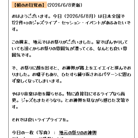
【朝のお目覚め】
(2026/6/8更新)
おはようございます。今日（2026/6/8月）は日本全国で
122件+αのジャズライブ・セッション・イベントがあるみたいで
す。
この週末、地元ではお祭りがございました。家でぼんやりして
いても遠くからお祭りの雰囲気が漂ってくる、なんとも良い雰
囲気です。
で、お祭りに顔を出すと、お神輿が路上をエイエイと進んでお
りました。お囃子もあり、ひたすら繰り返されるパターンに思わ
ず楽しくなってしまいます。
やはり音楽は心を躍らせる。特に直接目にするライブなら尚
更。ジャズもまたそうなり。とお神輿を見ながら感じた次第で
す。
それでは良いライブライフを。
今日の一枚（写真）：
地元の祭りのお神輿