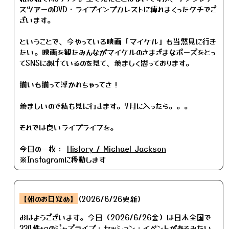
スツアーのDVD・ライブインブカレストに痺れまくったクチでご
ざいます。
ということで、今やっている映画「マイケル」も当然見に行き
たい。映画を観たみんながマイケルのさまざまなポーズをとっ
てSNSにあげているのを見て、羨ましく思っております。
揃いも揃って浮かれちゃってさ！
羨ましいので私も見に行きます。7月に入ったら。。。
それでは良いライブライフを。
今日の一枚：
History / Michael Jackson
※Instagramに移動します
【朝のお目覚め】
(2026/6/26更新)
おはようございます。今日（2026/6/26金）は日本全国で
334件+αのジャズライブ・セッション・イベントがあるみたい