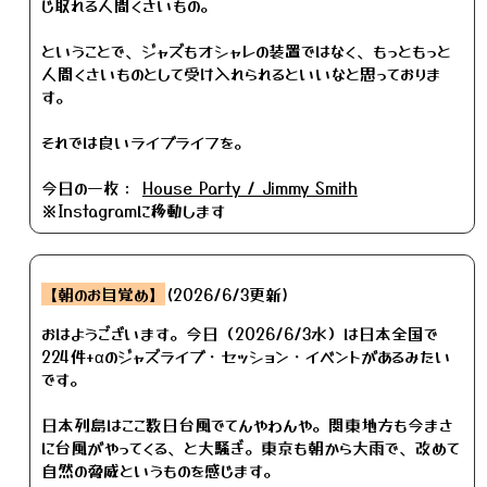
じ取れる人間くさいもの。
ということで、ジャズもオシャレの装置ではなく、もっともっと
人間くさいものとして受け入れられるといいなと思っておりま
す。
それでは良いライブライフを。
今日の一枚：
House Party / Jimmy Smith
※Instagramに移動します
【朝のお目覚め】
(2026/6/3更新)
おはようございます。今日（2026/6/3水）は日本全国で
224件+αのジャズライブ・セッション・イベントがあるみたい
です。
日本列島はここ数日台風でてんやわんや。関東地方も今まさ
に台風がやってくる、と大騒ぎ。東京も朝から大雨で、改めて
自然の脅威というものを感じます。