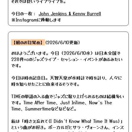
それでは良いライブライフを。
今日の一枚：
John Jenkins & Kenny Burrell
※Instagramに移動します
【朝のお目覚め】
(2026/6/10更新)
おはようございます。今日（2026/6/10水）は日本全国で
228件+αのジャズライブ・セッション・イベントがあるみたい
です。
今日は時の記念日。天智天皇が水時計で時を計り、人々に
時を知らせたことに由来するそうです。
TIMEの単語の入る曲でジャズに取り上げられるものは結構多い
です。Time After Time、Just InTime、Now’s The
Time、Summertimeなどなどなど。
私は「時さえ忘れて(I Didn’t Know What Time It Was)」
という曲がお好き。ボーカルだとサラ・ヴォーンさん、インス