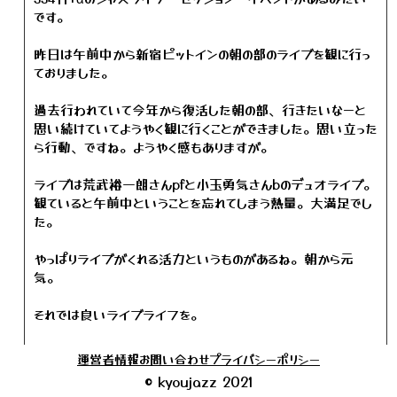
です。
昨日は午前中から新宿ピットインの朝の部のライブを観に行っ
ておりました。
過去行われていて今年から復活した朝の部、行きたいなーと
思い続けていてようやく観に行くことができました。思い立った
ら行動、ですね。ようやく感もありますが。
ライブは荒武裕一朗さんpfと小玉勇気さんbのデュオライブ。
観ていると午前中ということを忘れてしまう熱量。大満足でし
た。
やっぱりライブがくれる活力というものがあるね。朝から元
気。
それでは良いライブライフを。
今日の一枚(写真)：
新宿ピットインの出番表
運営者情報
お問い合わせ
プライバシーポリシー
※Instagramに移動します
© kyoujazz 2021