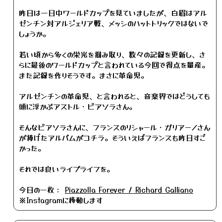
昨日は一日中ワールドカップを見ていましたが、白眉はアル
ゼンチン対アルジェリア戦、メッシのハットトリックではないで
しょうか。
若い頃から多くの栄光を掴み取り、数々の記録を更新し、さ
らに最後のワールドカップと言われている今回で得点を量産。
また記録を作りそうです。まさに革命児。
アルゼンチンの革命児、と言われると、音楽界ではどうしても
頭に浮かぶアストル・ピアソラさん。
そんなピアソラさんに、フランスのリシャール・ガリアーノさん
が捧げたアルバムがコチラ。そういえばフランスも昨日すご
かった。
それでは良いライブライフを。
今日の一枚：
Piazzolla Forever / Richard Galliano
※Instagramに移動します