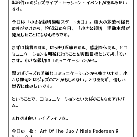
446件+αのジャズライブ・セッション・イベントがあるみたい
です。
今日は「小さな親切運動スタートの日」。東大の茅誠司総長
の呼びかけから、1963年の今日、「小さな親切」運動本部が
発足したことにちなむそうです。
まずは挨拶をする、はっきり返事をする、感謝を伝える、とコ
ミュニケーションを明確に行うことを実践目標として掲げてい
ます。小さな親切はコミュニケーションから。
思えばジャズも明確なコミュニケーションから始まります。小
さな親切とはジャズのことかもしれない。とりあえず、優しい
世界に住みたいです。
ということで、コミュニケーションといえばのこちらのアルバ
ム。
それでは良いライブライフを。
今日の一枚：
Art Of The Duo / Niels Pedersen &