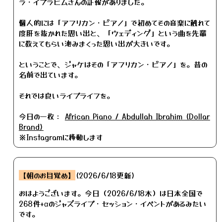
ラ・イブラヒムさんの訃報がありました。
個人的には「アフリカン・ピアノ」で初めてその音楽に触れて
度肝を抜かれた思い出と、「ウェディング」という曲を先輩
に教えてもらい沁みまくった思い出が大きいです。
ということで、ジャケはその「アフリカン・ピアノ」を。昔の
名前で出ています。
それでは良いライブライフを。
今日の一枚：
African Piano / Abdullah Ibrahim (Dollar
Brand)
※Instagramに移動します
【朝のお目覚め】
(2026/6/18更新)
おはようございます。今日（2026/6/18木）は日本全国で
268件+αのジャズライブ・セッション・イベントがあるみたい
です。