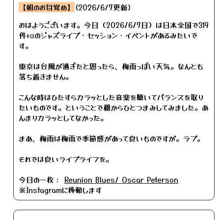
【朝のお目覚め】
(2026/6/7更新)
おはようございます。今日（2026/6/7日）は日本全国で319
件+αのジャズライブ・セッション・イベントがあるみたいで
す。
東京は台風が過ぎたと思ったら、梅雨っぽい天気。なんとも
落ち着きません。
こんな時はひたすらカラッとした音楽を聴いてバランスを取り
たいものです。ということで棚からひとつまみしてみました。あ
んまりカラッとしてなかった。
まあ、梅雨は梅雨で季節感があって良いものですが。ラブ。
それでは良いライブライフを。
今日の一枚：
Reunion Blues/ Oscar Peterson
※Instagramに移動します