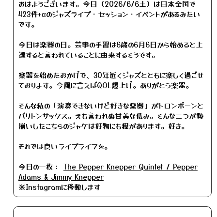
おはようございます。今日（2026/6/6土）は日本全国で
423件+αのジャズライブ・セッション・イベントがあるみたい
です。
今日は楽器の日。芸事の手習は6歳の6月6日から始めると上
達すると言われていることに由来するそうです。
楽器を始めたおかげで、30年近くジャズとともに楽しく過ごせ
ております。今風に言えばQOL爆上げ。ありがとう楽器。
そんな私の「演奏できないけど好きな楽器」がトロンボーンと
バリトンサックス。えも言われぬ甘美な低み。そんな二つが勢
揃いしたこちらのジャケは好物にも程があります。好き。
それでは良いライブライフを。
今日の一枚：
The Pepper Knepper Quintet / Pepper
Adams & Jimmy Knepper
※Instagramに移動します