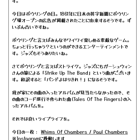
す。
今日はボウリングの日。1861年に日本の英字新聞にボウリン
グ場オープンの広告が掲載されたことに由来するそうです。ず
いぶん古いですね。
ボウリングと言えばみんなでワイワイ楽しめる素敵なゲーム。
ちょっと行っちゃう？というのができるエンターテインメントで
す。ジャズもそうありたいね。
さてボウリングと言えばストライク。ジャズにもガーシュウィン
さんの筆による「Strike Up The Band」という曲がございま
す。和訳すると「バンドよはりきれ！」になるそうです。
我が家にその曲の入ったアルバムが見当たらなかったので、そ
の曲のコード進行で作られた曲(Tales Of The Fingers)の入
ったアルバムを。
それでは良いライブライフを。
今日の一枚：
Whims Of Chambers / Paul Chambers
※Instagramに移動します