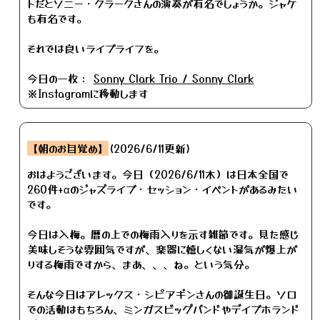
トだとソニー・クラークさんの演奏が有名でしょうか。ジャケ
も有名です。
それでは良いライブライフを。
今日の一枚：
Sonny Clark Trio / Sonny Clark
※Instagramに移動します
【朝のお目覚め】
(2026/6/11更新)
おはようございます。今日（2026/6/11木）は日本全国で
260件+αのジャズライブ・セッション・イベントがあるみたい
です。
今日は入梅。暦の上での梅雨入りを示す雑節です。見た感じ
美味しそうな雰囲気ですが、楽器に嬉しくない湿気が爆上が
りする梅雨ですから、まあ、、、ね。という気分。
そんな今日はアレックス・シピアギンさんの御誕生日。ソロ
での活動はもちろん、ミンガスビッグバンドやデイブホランド