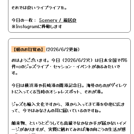
それでは良いライブライフを。
今日の一枚：
Scenery / 福居良
※Instagramに移動します
【朝のお目覚め】
(2026/6/2更新)
おはようございます。今日（2026/6/2火）は日本全国で176
件+αのジャズライブ・セッション・イベントがあるみたいで
す。
今日は横浜港や長崎港の開港記念日。海外のものがダイレク
トに入ってくる当時のオシャレスポット、それが港。
ジャズも輸入文化ですから、港から入ってきて港を中心に広ま
って、今ではみなさんの耳に届いているのですね。
舶来物、というとどうしても高級でなかなか手が届かないイメ
ージがありますが、実際に触れてみれば海の向こうの生活が感