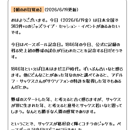
【朝のお目覚め】
(2026/6/19更新)
おはようございます。今日（2026/6/19金）は日本全国で
343件+αのジャズライブ・セッション・イベントがあるみたい
です。
今日はベースボール記念日。1846年の今日、公式に記録の
残る史上初の野球の試合が行われたことを記念する日だそうで
す。
1846年といえば日本はまだ江戸時代。ずいぶん古いなと感じ
ます。他にどんなことがあった年なのかと調べてみると、アドル
フ・サックスさんがサクソフォンの特許を取得した年でもある
んだとか。
野球のスタートした年、と考えると古く感じますが、サックス
が世に生まれた年、と考えると意外とサックス若いなと思って
しまう。なんとも勝手な人間の感覚であります。
ということで、サックスが格好良く輝くコチラのジャケを。ベ
ースボール記念日はどこかに行きました。