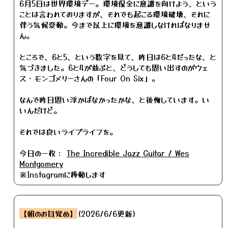
6月5日は世界環境デー。環境保全に意識を向けよう、という
ことは言われておりますが、それでも起こる環境破壊、それに
伴う気候変動。今まで以上に環境を意識しなければなりませ
ん。
ところで、6と5、という数字を見て、昨日は6と4だったな、と
気づきました。6と4が並ぶと、どうしても思い出すのがウェ
ス・モンゴメリーさんの「Four On Six」。
なんで昨日思い浮かばなかったかな、と後悔しています。い
いんだけど。
それでは良いライブライフを。
今日の一枚：
The Incredible Jazz Guitar / Wes
Montgomery
※Instagramに移動します
【朝のお目覚め】
(2026/6/6更新)