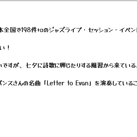
日本全国で198件+αのジャズライブ・セッション・イベ
早い！
いですが、七夕に詩歌に興じたりする風習から来ている
スさんの名曲「Letter to Evan」を演奏して