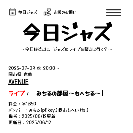
毎日ジャズ
支援のお願い
今日ジャズ
～今日はどこに、ジャズのライブを聴きに行く？～
2025-07-09 水 20:00〜
岡山県 倉敷
AVENUE
ライブ
みちるの部屋〜もへちる〜|
/
料金：￥1,650
メンバー：みちる(pf.key.)秋山もへい(ts.)
備考：2025/06/12更新
更新日：2025/06/12