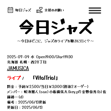
毎日ジャズ
支援のお願い
今日ジャズ
～今日はどこに、ジャズのライブを聴きに行く？～
2025-07-09 水 Open19:00/Start19:30
北海道 札幌・西28丁目
JAMUSICA
ライブ
「VitalTrial」
/
料金：予約￥2,500/当日￥3,000(別途2オーダー)
メンバー：蛇池雅人(sax)小板橋弦太(key,pf)金野俊秀(b)佐
藤裕一(d)
備考：2025/06/13更新
更新日：2025/06/13