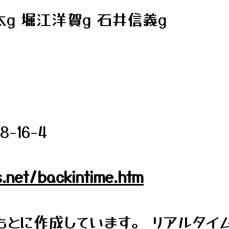
g 堀江洋賀g 石井信義g
16-4
.net/backintime.htm
とに作成しています。 リアルタイ