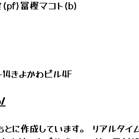
pf)冨樫マコト(b)
14きよかわビル4F
o/
とに作成しています。 リアルタイ