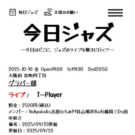
毎日ジャズ
支援のお願い
今日ジャズ
～今日はどこに、ジャズのライブを聴きに行く？～
2025-10-10 金 Open19:00 1st19:30 2nd20:50
大阪府 谷町四丁目
グラバー邸
ライブ
TーPlayer
/
料金：2500円(税込)
メンバー：VoAyakoAs吉原ひろみPf谷山明彦Ba石橋周三Ds田
中和之
備考：2025/09/23更新
更新日：2025/09/23