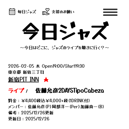
毎日ジャズ
支援のお願い
今日ジャズ
～今日はどこに、ジャズのライブを聴きに行く？～
2026-02-05 木 Open19:00/Start19:30
東京都 新宿三丁目
新宿PIT INN
★
ライブ
佐藤允彦2DAYSTipoCabeza
/
料金：￥4,400税込￥4,000+税(1DRINK付)
メンバー：佐藤允彦(P)岡部洋一(Per)加藤真一(B)
備考：2025/12/26更新
更新日：2025/12/26