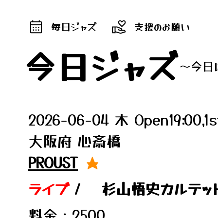
毎日ジャズ
支援のお願い
今日ジャズ
～今日
2026-06-04 木 Open19:00,1st
大阪府 心斎橋
PROUST
★
ライブ
/
杉山悟史カルテット Sa
料金：2500