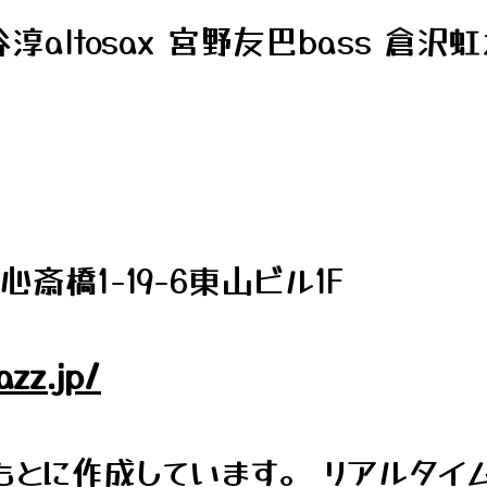
altosax 宮野友巴bass 倉沢虹
橋1-19-6東山ビル1F
azz.jp/
とに作成しています。 リアルタイ