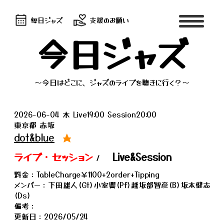
毎日ジャズ
支援のお願い
今日ジャズ
～今日はどこに、ジャズのライブを聴きに行く？～
2026-06-04 木 Live19:00 Session20:00
東京都 赤坂
dot&blue
★
ライブ・セッション
Live&Session
/
料金：TableCharge￥1100+2order+Tipping
メンバー：下田雄人(Gt)小室響(Pf)越坂部智彦(B)坂本健志
(Ds)
備考：
更新日：2026/05/24