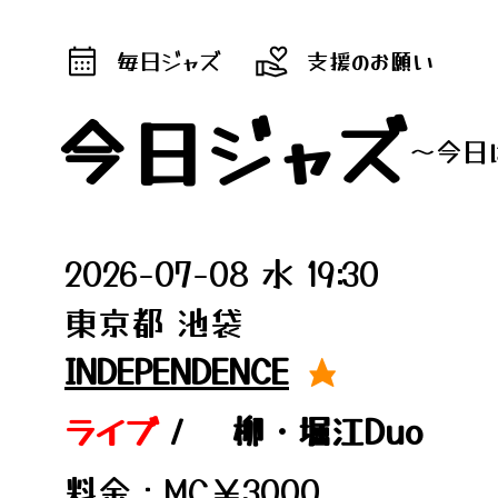
毎日ジャズ
支援のお願い
今日ジャズ
～今日
2026-07-08 水 19:30
東京都 池袋
INDEPENDENCE
★
ライブ
/
柳・堀江Duo
料金：MC￥3000