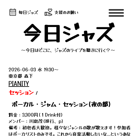
毎日ジャズ
支援のお願い
今日ジャズ
～今日はどこに、ジャズのライブを聴きに行く？～
2026-06-03 水 19:30～
東京都 森下
PIANITY
セッション
/
ボーカル・ジャム・セッション(夜の部)
料金：3,300円(１Drink付)
メンバー：川島茂(進行、p)
備考：初心者大歓迎。様々なジャンルの歌が歌えます！参加者
はボーカリストのみです。これから音楽活動したいな...というあな