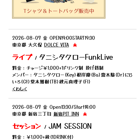
2026-08-07
金
OPEN19:00START19:30
東京都
大久保
DOLCE VITA
★
ライブ
タニシタクローFunkLive
/
料金：チャージ￥1,000+1ドリンク制 投げ銭制
メンバー：タニシタクロー(Key)根岸慶(Ba)齋木駿(Dr)にじ
いろ(Gt)堂本雅樹(TB)秋元真理子(Fl)
くわしく
2026-08-07
金
Open13:30/Start14:00
東京都
新宿三丁目
新宿PIT INN
★
セッション
JAM SESSION
/
料金：￥1,000+税(1DRINK付)