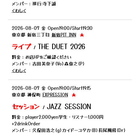
メンバー：進行:寺下誠
くわしく
2026-08-07
金
Open19:00/Start19:30
東京都
新宿三丁目
新宿PIT INN
★
ライブ
THE DUET 2026
/
料金：お店HPをご確認ください
メンバー：吉田美奈子(Vo)森俊之(P)
くわしく
2026-08-07
金
Open19:00/Start19:15
東京都
神保町
EXPRESSION
★
セッション
JAZZ SESSION
/
料金：player2,000yen学生・リスナー1,000円
+2drinkOrder
メンバー：久保田浩之(g)カイドーユタカ(B)長尾風飛(Dr)