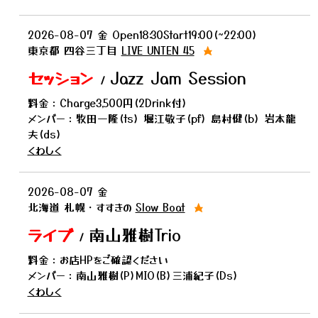
2026-08-07
金
Open18:30Start19:00(~22:00)
東京都
四谷三丁目
LIVE UNTEN 45
★
セッション
Jazz Jam Session
/
料金：Charge3,500円(2Drink付)
メンバー：牧田一隆(ts) 堀江敬子(pf) 島村健(b) 岩本龍
夫(ds)
くわしく
2026-08-07
金
北海道
札幌・すすきの
Slow Boat
★
ライブ
南山雅樹Trio
/
料金：お店HPをご確認ください
メンバー：南山雅樹(P)MIO(B)三浦紀子(Ds)
くわしく