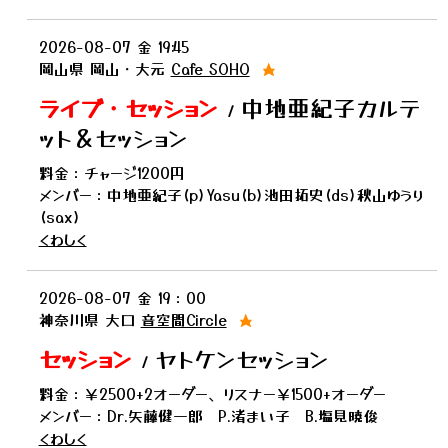
2026-08-07
金
19:45
岡山県
岡山・大元
Cafe SOHO
★
ライブ・セッション
中地亜紀子カルテ
/
ット＆セッション
料金：チャージ1200円
メンバー：中地亜紀子(p)Yasu(b)池田拓史(ds)秋山ゆうり
(sax)
くわしく
2026-08-07
金
19：00
神奈川県
大口
音空間Circle
★
セッション
ヤトケンセッション
/
料金：￥2500+2オーダー、リスナー￥1500+オーダー
メンバー：Dr.矢藤健一郎 P.渚まい子 B.塩見暁俊
くわしく