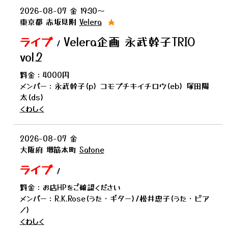
2026-08-07
金
19:30〜
東京都
赤坂見附
Velera
★
ライブ
Velera企画 永武幹子TRIO
/
vol.2
料金：4000円
メンバー：永武幹子(p) コモブチキイチロウ(eb) 塚田陽
太(ds)
くわしく
2026-08-07
金
大阪府
堺筋本町
Satone
ライブ
/
料金：お店HPをご確認ください
メンバー：R.K.Rose(うた・ギター)/松井恵子(うた・ピア
ノ)
くわしく