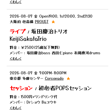
くわしく
2026-08-07
金
Open19:00, 1st20:00, 2nd21:30
大阪府
心斎橋
PROUST
★
ライブ
坂田慶治トリオ
/
KeijiSakataTrio
料金：￥2500(25歳以下無料)
メンバー：坂田慶治bass 西田仁piano 有谿應河drums
くわしく
2026-08-07
金
7:00PM-11:00PM
東京都
多摩センター
Corcovado
★
セッション
初心者POPSセッション
/
料金：1500円+ワンドリンク代
メンバー：Drショウ Baユウキ
くわしく