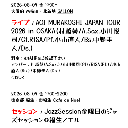
2026-08-07
金
19:30~
大阪府
西梅田・北新地
GALLON
ライブ
AOI MURAKOSHI JAPAN TOUR
/
2026 in OSAKA(村越葵/A.Sax.小川悦
司/Gt.R1SA/Pf.小山直人/Bs.中野圭
人/Ds.)
料金：お店HPをご確認下さい
メンバー：村越葵(A.Sax.)/小川悦司(Gt)/R1SA(Pf.)/小山
直人(Bs.)/中野圭人(Ds.)
くわしく
2026-08-07
金
19:30~22:30
東京都
福生・東福生
Cafe de Noel
セッション
JazzSession金曜日のジャ
/
ズセッション@福生ノエル