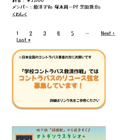
メンバー：原洋子Vo 塚本周一Pf 芝田奨:Bs
くわしく
1
2
3
4
5
…
Next ›
Last »