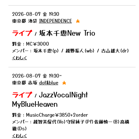
2026-08-07
金
19:30
東京都
池袋
INDEPENDENCE
★
ライブ
坂本千恵New Trio
/
料金：MC￥3000
メンバー：坂本千恵(p) / 越野振人(wb) / 古山雄大(dr)
くわしく
2026-08-07
金
19:30~
東京都
赤坂
dot&blue
★
ライブ
JazzVocalNight
/
MyBlueHeaven
料金：MusicCharge￥3850+2order
メンバー：越智美保代(Vo)守屋純子(Pf)佐藤慎一(B)高橋
徹(Ds)
くわしく