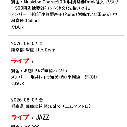
料金：Musician:Charge2000円別途要Drink注文 (リスナ
ー:500円別途要2ドリンク注文)先払いです。
メンバー：HOST小笠原寿子(Piano)岩崎まこと(Bass) 中
村嘉博(Guitar)
くわしく
2026-08-07
金
東京都
銀座
The Deep
ライブ
/
料金：お店HPをご確認ください
メンバー：坂井レイラ知美(Vo)平岡遊一郎(Gt)
くわしく
2026-08-07
金
兵庫県
武庫之荘
Mcuatro（エムクアトロ）
ライブ
JAZZ
/
料金：￥2,800