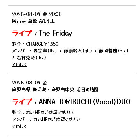
2026-08-07
金
20:00
岡山県
倉敷
AVENUE
ライブ
The Friday
/
料金：CHARGE￥1,650
メンバー：森宗憲(tb.) / 藤原幹太(gt.) / 藤岡哲朗(ba.)
/ 若林克哉(ds.)
くわしく
2026-08-07
金
鹿児島県
鹿児島・鹿児島中央
明日の地図
ライブ
ANNA TORIBUCHI(Vocal)DUO
/
料金：お店HPをご確認ください
メンバー：お店HPをご確認ください
くわしく