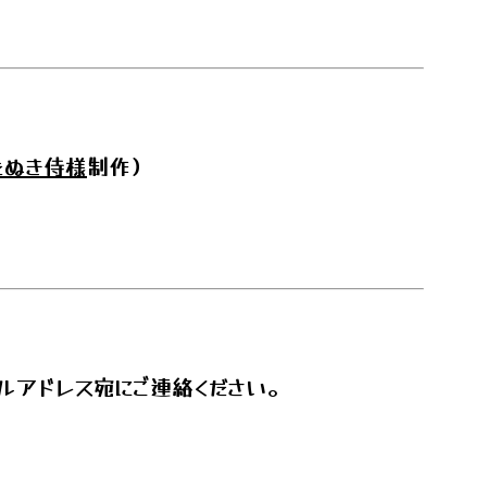
たぬき侍様
制作）
ルアドレス宛にご連絡ください。